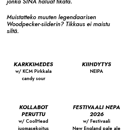
jonka SINÄ haluat tikata.
Muistatteko muuten legendaarisen
Woodpecker-siiderin? Tikkaus ei maistu
siltä.
KARKKIMEDES
KIIHDYTYS
w/ KCM Pirkkala
NEIPA
candy sour
KOLLABOT
FESTIVAALI NEPA
PERUTTU
2026
w/ CoolHead
w/ Festivaali
juomasekoitus
New England pale ale