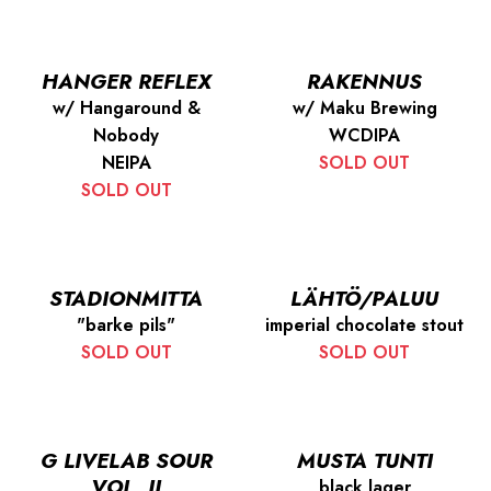
HANGER REFLEX
RAKENNUS
w/ Hangaround &
w/ Maku Brewing
Nobody
WCDIPA
NEIPA
SOLD OUT
SOLD OUT
STADIONMITTA
LÄHTÖ/PALUU
"barke pils"
imperial chocolate stout
SOLD OUT
SOLD OUT
G LIVELAB SOUR
MUSTA TUNTI
VOL. II
black lager