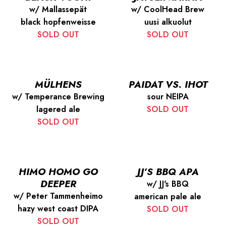
w/ Mallassepät
w/ CoolHead Brew
black hopfenweisse
uusi alkuolut
SOLD OUT
SOLD OUT
MÜLHENS
PAIDAT VS. IHOT
w/ Temperance Brewing
sour NEIPA
lagered ale
SOLD OUT
SOLD OUT
HIMO HOMO GO
JJ’S BBQ APA
DEEPER
w/ JJ's BBQ
w/ Peter Tammenheimo
american pale ale
hazy west coast DIPA
SOLD OUT
SOLD OUT