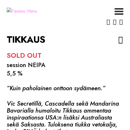
Siirry
Siirry
navigointiin
sisältöön
ETUSIVU
UUTISET
TIKKAUS
OLUET
MEISTÄ
SOLD OUT
YHTEYSTIEDOT
session NEIPA
5,5 %
”Kuin paholainen onttoon sydämeen.”
Vic Secretillä, Cascadella sekä Mandarina
Bavarialla humaloitu Tikkaus ammentaa
inspiraationsa USA:n lisäksi Australiasta
sekä Saksasta. Tuloksena tiukka vetokalja,