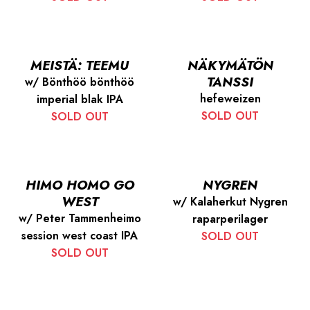
MEISTÄ: TEEMU
NÄKYMÄTÖN
TANSSI
w/ Bönthöö bönthöö
hefeweizen
imperial blak IPA
SOLD OUT
SOLD OUT
HIMO HOMO GO
NYGREN
WEST
w/ Kalaherkut Nygren
w/ Peter Tammenheimo
raparperilager
session west coast IPA
SOLD OUT
SOLD OUT