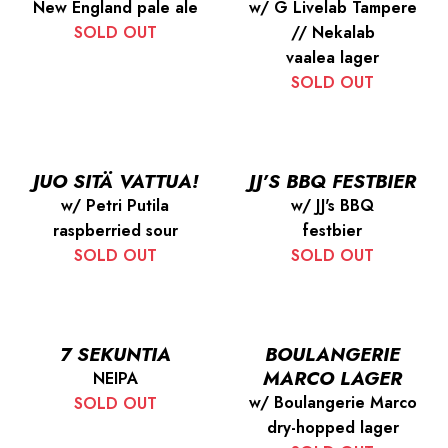
New England pale ale
w/ G Livelab Tampere
SOLD OUT
// Nekalab
vaalea lager
SOLD OUT
JUO SITÄ VATTUA!
JJ’S BBQ FESTBIER
w/ Petri Putila
w/ JJ's BBQ
raspberried sour
festbier
SOLD OUT
SOLD OUT
7 SEKUNTIA
BOULANGERIE
MARCO LAGER
NEIPA
w/ Boulangerie Marco
SOLD OUT
dry-hopped lager