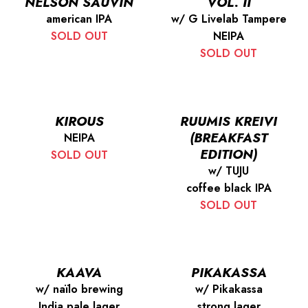
NELSON SAUVIN
VOL. II
american IPA
w/ G Livelab Tampere
SOLD OUT
NEIPA
SOLD OUT
KIROUS
RUUMIS KREIVI
(BREAKFAST
NEIPA
EDITION)
SOLD OUT
w/ TUJU
coffee black IPA
SOLD OUT
KAAVA
PIKAKASSA
w/ naïlo brewing
w/ Pikakassa
India pale lager
strong lager