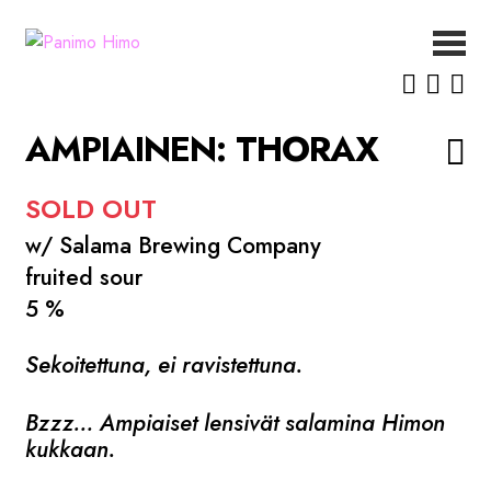
Siirry
Siirry
navigointiin
sisältöön
ETUSIVU
UUTISET
AMPIAINEN: THORAX
OLUET
MEISTÄ
SOLD OUT
YHTEYSTIEDOT
w/ Salama Brewing Company
fruited sour
5 %
Sekoitettuna, ei ravistettuna.
Bzzz… Ampiaiset lensivät salamina Himon
kukkaan.