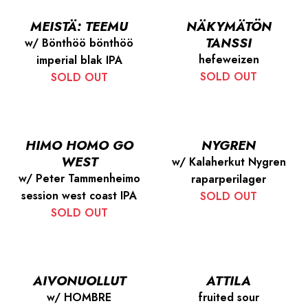
MEISTÄ: TEEMU
NÄKYMÄTÖN
TANSSI
w/ Bönthöö bönthöö
hefeweizen
imperial blak IPA
SOLD OUT
SOLD OUT
HIMO HOMO GO
NYGREN
WEST
w/ Kalaherkut Nygren
w/ Peter Tammenheimo
raparperilager
session west coast IPA
SOLD OUT
SOLD OUT
AIVONUOLLUT
ATTILA
w/ HOMBRE
fruited sour