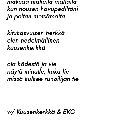
maksaa makeita maltaita
kun nousen havupediltäni
ja poltan metsämaita
kitukasvuisen herkkä
olen hedelmällinen
kuusenkerkkä
ota kädestä ja vie
näytä minulle, kuka lie
missä kulkee runoilijan tie
—
w/ Kuusenkerkkä & EKG