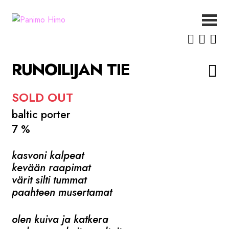
Siirry
Siirry
navigointiin
sisältöön
ETUSIVU
UUTISET
RUNOILIJAN TIE
OLUET
MEISTÄ
SOLD OUT
YHTEYSTIEDOT
baltic porter
7 %
kasvoni kalpeat
kevään raapimat
värit silti tummat
paahteen musertamat
olen kuiva ja katkera