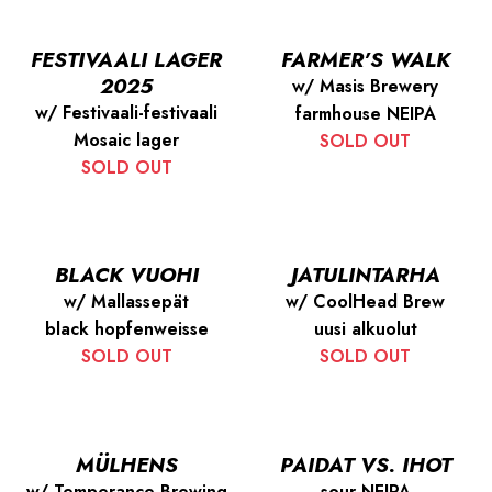
FESTIVAALI LAGER
FARMER’S WALK
2025
w/ Masis Brewery
w/ Festivaali-festivaali
farmhouse NEIPA
Mosaic lager
SOLD OUT
SOLD OUT
BLACK VUOHI
JATULINTARHA
w/ Mallassepät
w/ CoolHead Brew
black hopfenweisse
uusi alkuolut
SOLD OUT
SOLD OUT
MÜLHENS
PAIDAT VS. IHOT
w/ Temperance Brewing
sour NEIPA