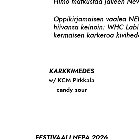
Himo matkustaa jälleen New 
Oppikirjamaisen vaalea NEPA
hiivansa keinoin: WHC Lab
kermaisen karkeroa kivihed
KARKKIMEDES
w/ KCM Pirkkala
candy sour
FESTIVAALI NEPA 2026