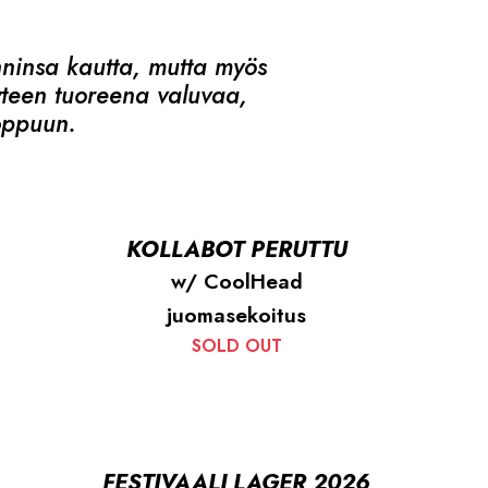
nninsa kautta, mutta myös
teen tuoreena valuvaa,
oppuun.
KOLLABOT PERUTTU
w/ CoolHead
juomasekoitus
SOLD OUT
FESTIVAALI LAGER 2026