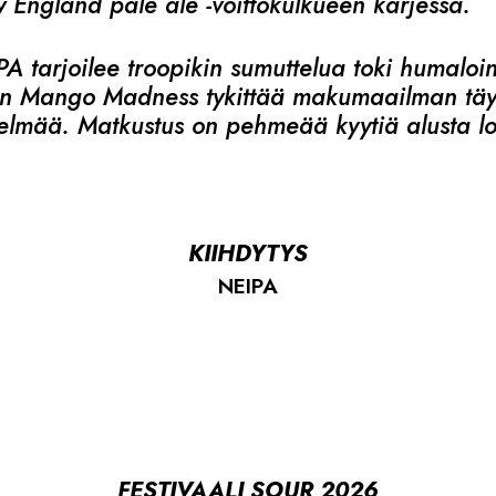
England pale ale -voittokulkueen kärjessä.
 tarjoilee troopikin sumuttelua toki humaloi
in Mango Madness tykittää makumaailman täy
elmää. Matkustus on pehmeää kyytiä alusta l
KIIHDYTYS
NEIPA
FESTIVAALI SOUR 2026