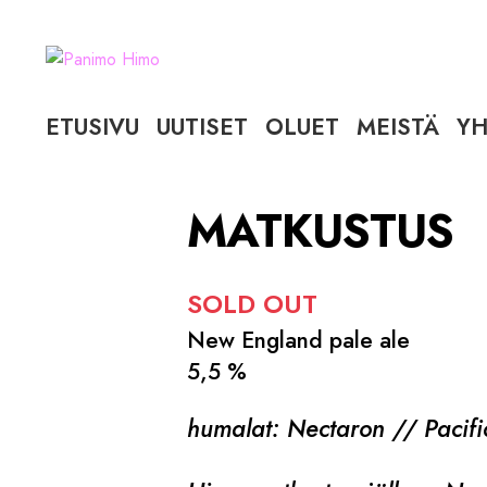
Siirry
Siirry
navigointiin
sisältöön
ETUSIVU
UUTISET
OLUET
MEISTÄ
YH
MATKUSTUS
SOLD OUT
New England pale ale
5,5 %
humalat: Nectaron // Pacifi