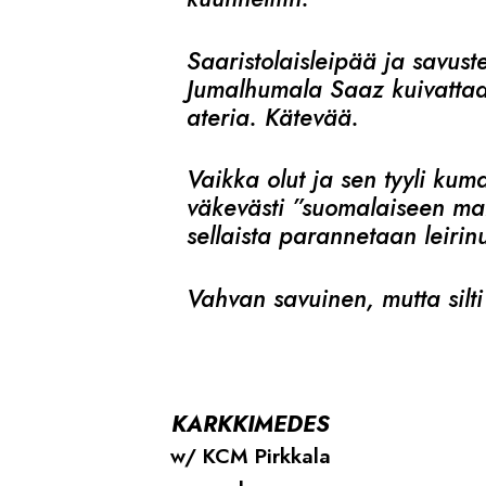
Saaristolaisleipää ja savuste
Jumalhumala Saaz kuivattaa 
ateria. Kätevää.
Vaikka olut ja sen tyyli kum
väkevästi ”suomalaiseen mak
sellaista parannetaan leiri
Vahvan savuinen, mutta silti
KARKKIMEDES
w/ KCM Pirkkala