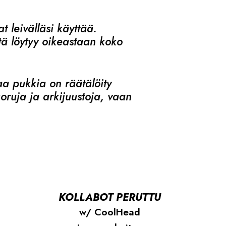
t leivälläsi käyttää.
tä löytyy oikeastaan koko
aa pukkia on räätälöity
ruja ja arkijuustoja, vaan
KOLLABOT PERUTTU
w/ CoolHead