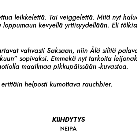
ttua leikkelettä. Tai veiggelettä. Mitä nyt halua
loppumaun kevyellä yrttisyydellään. Eli tölkis
artavat vahvasti Saksaan, niin Älä silitä palav
uun” sopivaksi. Emmekä nyt tarkoita leijonako
nuotiolla maailmaa pikkupäissään -kuvastoa.
 erittäin helposti kumottava rauchbier.
KIIHDYTYS
NEIPA