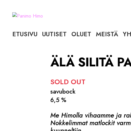
Siirry
Siirry
navigointiin
sisältöön
ETUSIVU
UUTISET
OLUET
MEISTÄ
YH
ÄLÄ SILITÄ 
SOLD OUT
savubock
6,5 %
Me Himolla vihaamme ja raka
Nokkelimmat matlockit varm
kuunneltiin.