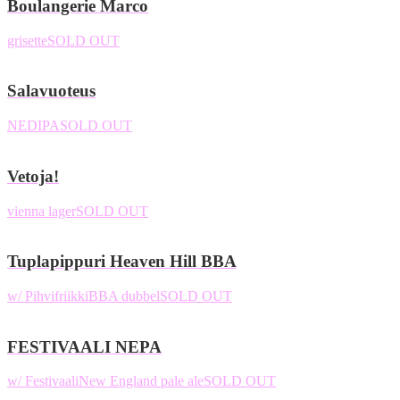
Boulangerie Marco
grisette
SOLD OUT
Salavuoteus
NEDIPA
SOLD OUT
Vetoja!
vienna lager
SOLD OUT
Tuplapippuri Heaven Hill BBA
w/ Pihvifriikki
BBA dubbel
SOLD OUT
FESTIVAALI NEPA
w/ Festivaali
New England pale ale
SOLD OUT