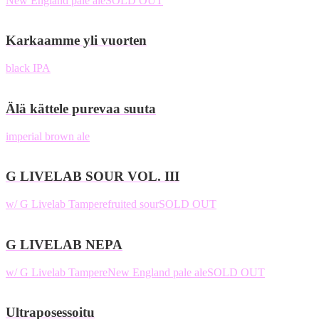
New England pale ale
SOLD OUT
Karkaamme yli vuorten
black IPA
Älä kättele purevaa suuta
imperial brown ale
G LIVELAB SOUR VOL. III
w/ G Livelab Tampere
fruited sour
SOLD OUT
G LIVELAB NEPA
w/ G Livelab Tampere
New England pale ale
SOLD OUT
Ultraposessoitu