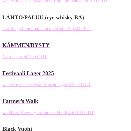
w/ Festivaali-festivaali
New England pale ale
SOLD OUT
LÄHTÖ/PALUU (rye whisky BA)
barrel-aged imperial chocolate stout
SOLD OUT
KÄMMEN/RYSTY
NZ pilsner
SOLD OUT
Festivaali Lager 2025
w/ Festivaali-festivaali
Mosaic lager
SOLD OUT
Farmer’s Walk
w/ Masis Brewery
farmhouse NEIPA
SOLD OUT
Black Vuohi