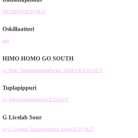
NEDIPA
SOLD OUT
Oskillaattori
pils
HIMO HOMO GO SOUTH
w/ Peter Tammenheimo
Pacific NEIPA
SOLD OUT
Tuplapippuri
w/ Pihvifriikki
dubbel
SOLD OUT
G Livelab Sour
w/ G Livelab Tampere
fruited sour
SOLD OUT