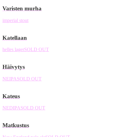
Varisten murha
imperial stout
Katellaan
helles lager
SOLD OUT
Häivytys
NEIPA
SOLD OUT
Kateus
NEDIPA
SOLD OUT
Matkustus