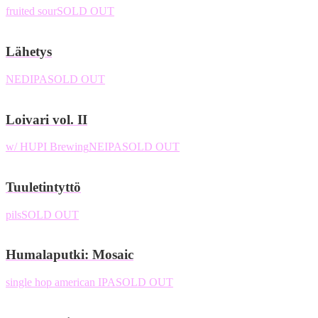
fruited sour
SOLD OUT
Lähetys
NEDIPA
SOLD OUT
Loivari vol. II
w/ HUPI Brewing
NEIPA
SOLD OUT
Tuuletintyttö
pils
SOLD OUT
Humalaputki: Mosaic
single hop american IPA
SOLD OUT