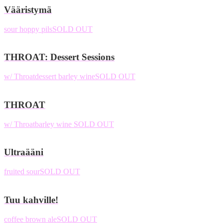
Vääristymä
sour hoppy pils
SOLD OUT
THROAT: Dessert Sessions
w/ Throat
dessert barley wine
SOLD OUT
THROAT
w/ Throat
barley wine
SOLD OUT
Ultraääni
fruited sour
SOLD OUT
Tuu kahville!
coffee brown ale
SOLD OUT