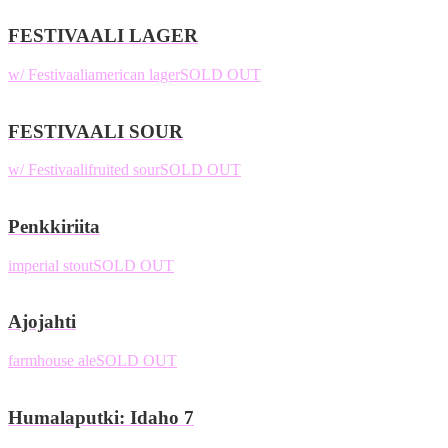
FESTIVAALI LAGER
w/ Festivaali
american lager
SOLD OUT
FESTIVAALI SOUR
w/ Festivaali
fruited sour
SOLD OUT
Penkkiriita
imperial stout
SOLD OUT
Ajojahti
farmhouse ale
SOLD OUT
Humalaputki: Idaho 7