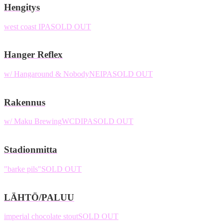
Hengitys
west coast IPA
SOLD OUT
Hanger Reflex
w/ Hangaround & Nobody
NEIPA
SOLD OUT
Rakennus
w/ Maku Brewing
WCDIPA
SOLD OUT
Stadionmitta
"barke pils"
SOLD OUT
LÄHTÖ/PALUU
imperial chocolate stout
SOLD OUT