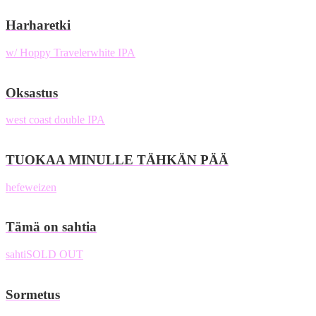
Harharetki
w/ Hoppy Traveler
white IPA
Oksastus
west coast double IPA
TUOKAA MINULLE TÄHKÄN PÄÄ
hefeweizen
Tämä on sahtia
sahti
SOLD OUT
Sormetus