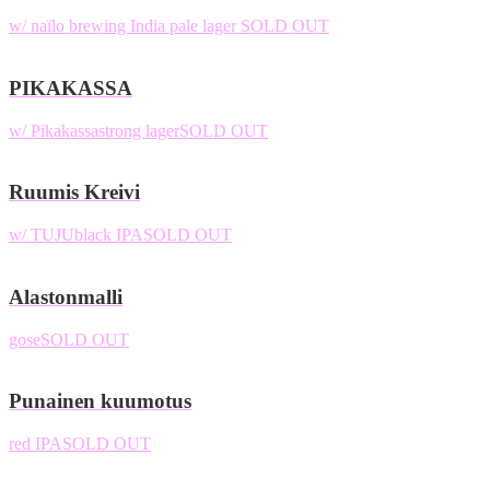
w/ naïlo brewing
India pale lager
SOLD OUT
PIKAKASSA
w/ Pikakassa
strong lager
SOLD OUT
Ruumis Kreivi
w/ TUJU
black IPA
SOLD OUT
Alastonmalli
gose
SOLD OUT
Punainen kuumotus
red IPA
SOLD OUT