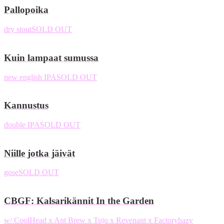
Pallopoika
dry stout
SOLD OUT
Kuin lampaat sumussa
new english IPA
SOLD OUT
Kannustus
double IPA
SOLD OUT
Niille jotka jäivät
gose
SOLD OUT
CBGF: Kalsarikännit In the Garden
w/ CoolHead x Ant Brew x Tuju x Revenant x Factory
hazy