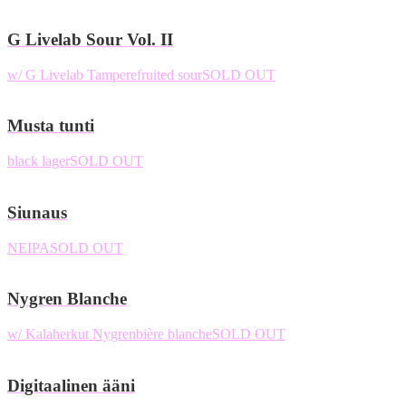
G Livelab Sour Vol. II
w/ G Livelab Tampere
fruited sour
SOLD OUT
Musta tunti
black lager
SOLD OUT
Siunaus
NEIPA
SOLD OUT
Nygren Blanche
w/ Kalaherkut Nygren
bière blanche
SOLD OUT
Digitaalinen ääni