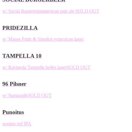
w/ Social Burgerjoint
american pale ale
SOLD OUT
PRIDEZILLA
w/ Manse Pride & Sinuiksi ry
mexican lager
TAMPELLA 10
w/ Ravintola Tampella
helles lager
SOLD OUT
96 Pilsner
w/ Startax
pils
SOLD OUT
Punoitus
session red IPA