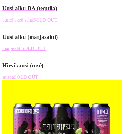
Uusi alku BA (tequila)
barrel aged sahti
SOLD OUT
Uusi alku (marjasahti)
marjasahti
SOLD OUT
Hirvikausi (rosé)
saison
SOLD OUT