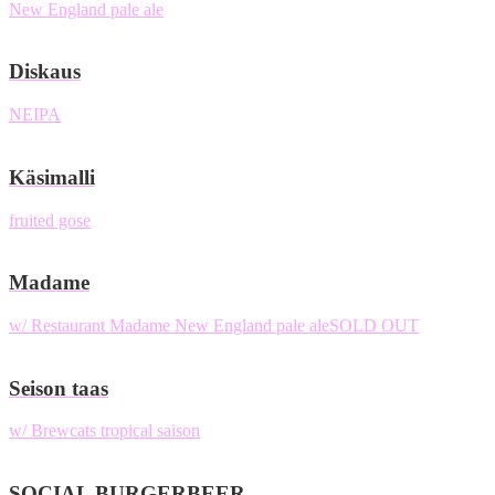
New England pale ale
Diskaus
NEIPA
Käsimalli
fruited gose
Madame
w/ Restaurant Madame
New England pale ale
SOLD OUT
Seison taas
w/ Brewcats
tropical saison
SOCIAL BURGERBEER