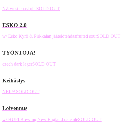
NZ west coast pils
SOLD OUT
ESKO 2.0
w/ Esko Kyrö & Pirkkalan jäätelötehdas
fruited sour
SOLD OUT
TYÖNTÖJÄ!
czech dark lager
SOLD OUT
Keihästys
NEIPA
SOLD OUT
Loivennus
w/ HUPI Brewing
New England pale ale
SOLD OUT