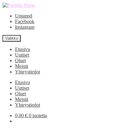
Siirry
Siirry
navigointiin
sisältöön
Untappd
Facebook
Instagram
Valikko
Etusivu
Uutiset
Oluet
Meistä
Yhteystiedot
Etusivu
Uutiset
Oluet
Meistä
Yhteystiedot
0,00
€
0 tuotetta