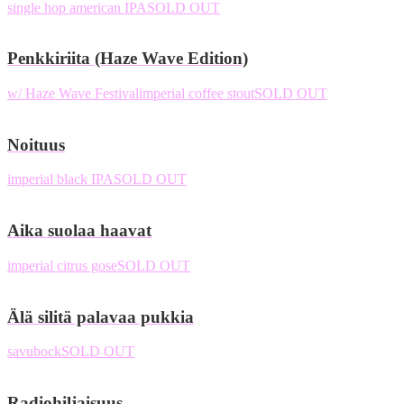
single hop american IPA
SOLD OUT
Penkkiriita (Haze Wave Edition)
w/ Haze Wave Festival
imperial coffee stout
SOLD OUT
Noituus
imperial black IPA
SOLD OUT
Aika suolaa haavat
imperial citrus gose
SOLD OUT
Älä silitä palavaa pukkia
savubock
SOLD OUT
Radiohiljaisuus