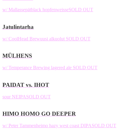
w/ Mallassepät
black hopfenweisse
SOLD OUT
Jatulintarha
w/ CoolHead Brew
uusi alkuolut
SOLD OUT
MÜLHENS
w/ Temperance Brewing
lagered ale
SOLD OUT
PAIDAT vs. IHOT
sour NEIPA
SOLD OUT
HIMO HOMO GO DEEPER
w/ Peter Tammenheimo
hazy west coast DIPA
SOLD OUT