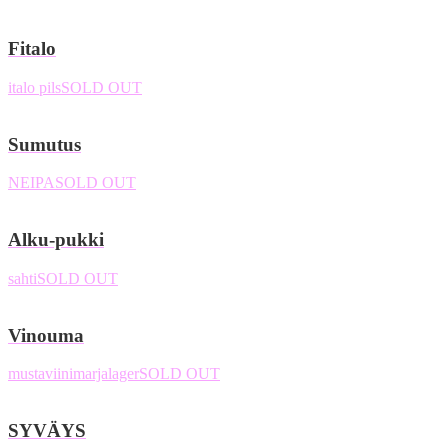
Fitalo
italo pils
SOLD OUT
Sumutus
NEIPA
SOLD OUT
Alku-pukki
sahti
SOLD OUT
Vinouma
mustaviinimarjalager
SOLD OUT
SYVÄYS