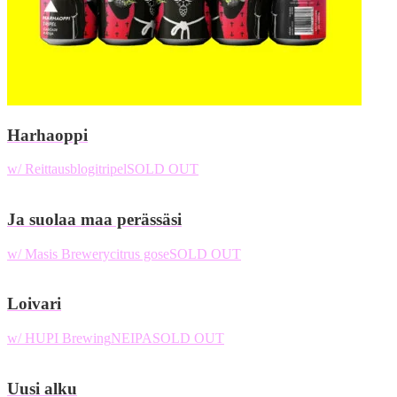
Harhaoppi
w/ Reittausblogi
tripel
SOLD OUT
Ja suolaa maa perässäsi
w/ Masis Brewery
citrus gose
SOLD OUT
Loivari
w/ HUPI Brewing
NEIPA
SOLD OUT
Uusi alku