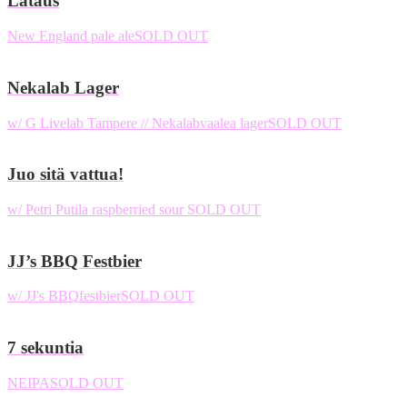
Lataus
New England pale ale
SOLD OUT
Nekalab Lager
w/ G Livelab Tampere // Nekalab
vaalea lager
SOLD OUT
Juo sitä vattua!
w/ Petri Putila
raspberried sour
SOLD OUT
JJ’s BBQ Festbier
w/ JJ's BBQ
festbier
SOLD OUT
7 sekuntia
NEIPA
SOLD OUT