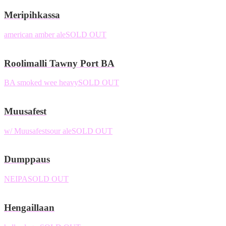
Meripihkassa
american amber ale
SOLD OUT
Roolimalli Tawny Port BA
BA smoked wee heavy
SOLD OUT
Muusafest
w/ Muusafest
sour ale
SOLD OUT
Dumppaus
NEIPA
SOLD OUT
Hengaillaan