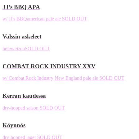
JJ’s BBQ APA
w/ JJ's BBQ
american pale ale
SOLD OUT
Valssin askeleet
hefeweizen
SOLD OUT
COMBAT ROCK INDUSTRY XXV
w/ Combat Rock Industry
New England pale ale
SOLD OUT
Kerran kaudessa
dry-hopped saison
SOLD OUT
Köynnös
dry-hopped lager
SOLD OUT