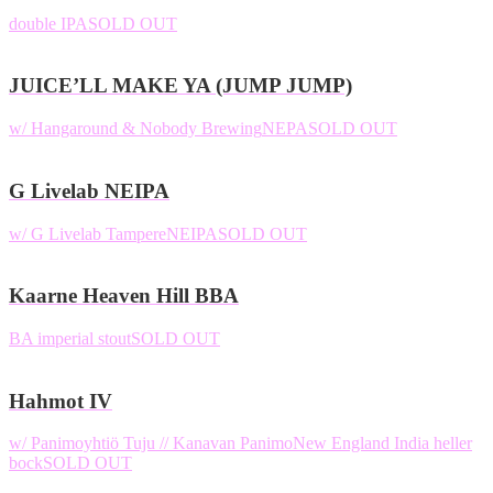
double IPA
SOLD OUT
JUICE’LL MAKE YA (JUMP JUMP)
w/ Hangaround & Nobody Brewing
NEPA
SOLD OUT
G Livelab NEIPA
w/ G Livelab Tampere
NEIPA
SOLD OUT
Kaarne Heaven Hill BBA
BA imperial stout
SOLD OUT
Hahmot IV
w/ Panimoyhtiö Tuju // Kanavan Panimo
New England India heller
bock
SOLD OUT