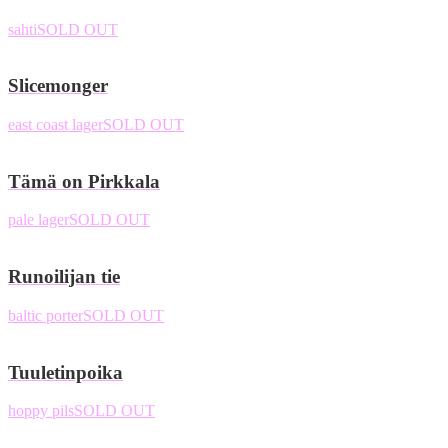
sahti
SOLD OUT
Slicemonger
east coast lager
SOLD OUT
Tämä on Pirkkala
pale lager
SOLD OUT
Runoilijan tie
baltic porter
SOLD OUT
Tuuletinpoika
hoppy pils
SOLD OUT