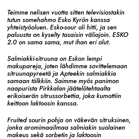
Teimme nelisen vuotta sitten televisiostakin
tutun somehahmo Esko Kyrön kanssa
yhteistyöoluen. Esko-sour oli hitti, ja sen
paluusta on kyselty tasaisin väliajoin. ESKO
2.0 on sama sama, mut ihan eri olut.
Salmiakki-sitruuna on Eskon lempi
makupareja, joten lähdimme sovittelemaan
sitruunapyreetä ja Apteekin salmiakkia
samaan tölkkiin. Saimme myös panimon
naapurista Pirkkalan jäätelötehtaalta
erikoiserän sitrussorbettia, joka kumottiin
keittoon laktoosin kanssa.
Fruited sourin pohja on väkevän sitruksinen,
jonka aromimaailmaa salmiakin suolainen
makeus sekä sorbetin ja laktoosin