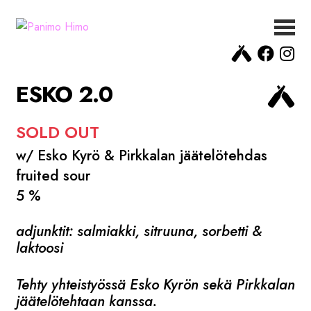
Siirry
Siirry
navigointiin
sisältöön
ETUSIVU
UUTISET
ESKO 2.0
OLUET
MEISTÄ
SOLD OUT
YHTEYSTIEDOT
w/ Esko Kyrö & Pirkkalan jäätelötehdas
fruited sour
5 %
adjunktit: salmiakki, sitruuna, sorbetti &
laktoosi
Tehty yhteistyössä Esko Kyrön sekä Pirkkalan
jäätelötehtaan kanssa.