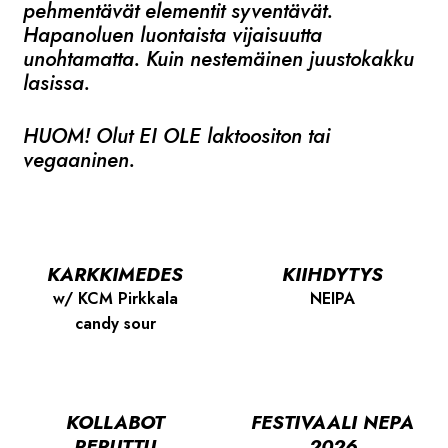
pehmentävät elementit syventävät.
Hapanoluen luontaista vijaisuutta
unohtamatta. Kuin nestemäinen juustokakku
lasissa.
HUOM! Olut EI OLE laktoositon tai
vegaaninen.
KARKKIMEDES
KIIHDYTYS
w/ KCM Pirkkala
NEIPA
candy sour
KOLLABOT
FESTIVAALI NEPA
PERUTTU
2026