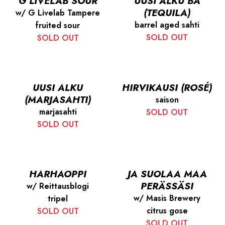
G LIVELAB SOUR
UUSI ALKU BA
(TEQUILA)
w/ G Livelab Tampere
barrel aged sahti
fruited sour
SOLD OUT
SOLD OUT
UUSI ALKU
HIRVIKAUSI (ROSÉ)
(MARJASAHTI)
saison
marjasahti
SOLD OUT
SOLD OUT
HARHAOPPI
JA SUOLAA MAA
PERÄSSÄSI
w/ Reittausblogi
w/ Masis Brewery
tripel
citrus gose
SOLD OUT
SOLD OUT