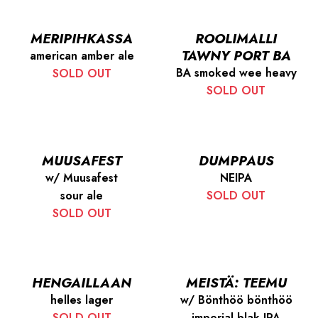
MERIPIHKASSA
ROOLIMALLI
TAWNY PORT BA
american amber ale
BA smoked wee heavy
SOLD OUT
SOLD OUT
MUUSAFEST
DUMPPAUS
w/ Muusafest
NEIPA
sour ale
SOLD OUT
SOLD OUT
HENGAILLAAN
MEISTÄ: TEEMU
helles lager
w/ Bönthöö bönthöö
SOLD OUT
imperial blak IPA