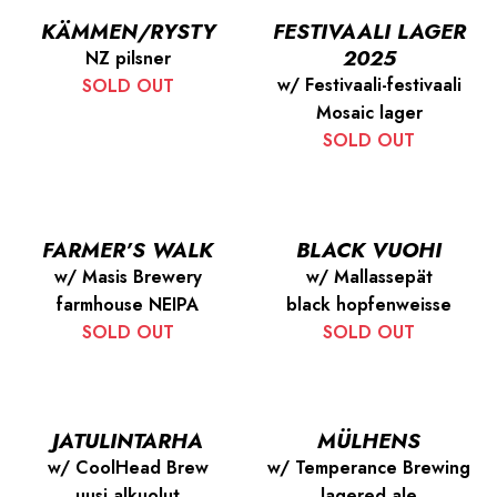
KÄMMEN/RYSTY
FESTIVAALI LAGER
2025
NZ pilsner
w/ Festivaali-festivaali
SOLD OUT
Mosaic lager
SOLD OUT
FARMER’S WALK
BLACK VUOHI
w/ Masis Brewery
w/ Mallassepät
farmhouse NEIPA
black hopfenweisse
SOLD OUT
SOLD OUT
JATULINTARHA
MÜLHENS
w/ CoolHead Brew
w/ Temperance Brewing
uusi alkuolut
lagered ale