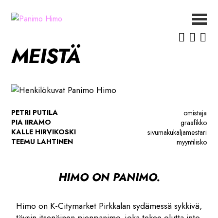
Siirry
Siirry
navigointiin
sisältöön
ETUSIVU
MEISTÄ
UUTISET
OLUET
MEISTÄ
YHTEYSTIEDOT
PETRI PUTILA
omistaja
PIA IIRAMO
graafikko
KALLE HIRVIKOSKI
sivumakukaljamestari
TEEMU LAHTINEN
myyntilisko
HIMO ON PANIMO.
Himo on K-Citymarket Pirkkalan sydämessä sykkivä,
täysin itsenäinen pienpanimo, joka tekee olutta into.