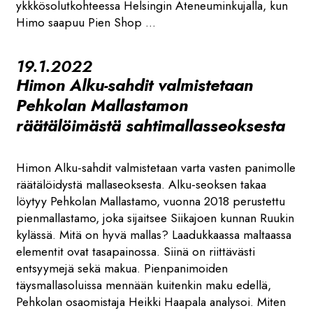
ykkkösolutkohteessa Helsingin Ateneuminkujalla, kun
Himo saapuu Pien Shop ...
19.1.2022
Himon Alku-sahdit valmistetaan
Pehkolan Mallastamon
räätälöimästä sahtimallasseoksesta
Himon Alku-sahdit valmistetaan varta vasten panimolle
räätälöidystä mallaseoksesta. Alku-seoksen takaa
löytyy Pehkolan Mallastamo, vuonna 2018 perustettu
pienmallastamo, joka sijaitsee Siikajoen kunnan Ruukin
kylässä. Mitä on hyvä mallas? Laadukkaassa maltaassa
elementit ovat tasapainossa. Siinä on riittävästi
entsyymejä sekä makua. Pienpanimoiden
täysmallasoluissa mennään kuitenkin maku edellä,
Pehkolan osaomistaja Heikki Haapala analysoi. Miten