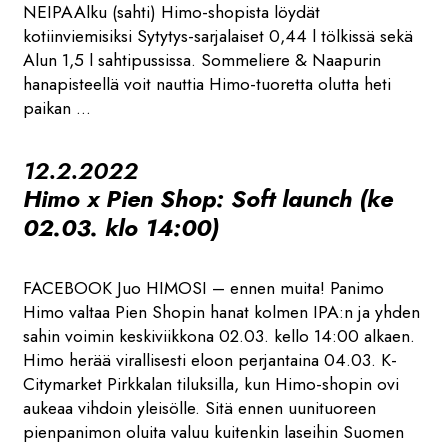
NEIPAAlku (sahti) Himo-shopista löydät
kotiinviemisiksi Sytytys-sarjalaiset 0,44 l tölkissä sekä
Alun 1,5 l sahtipussissa. Sommeliere & Naapurin
hanapisteellä voit nauttia Himo-tuoretta olutta heti
paikan ...
12.2.2022
Himo x Pien Shop: Soft launch (ke
02.03. klo 14:00)
FACEBOOK Juo HIMOSI – ennen muita! Panimo
Himo valtaa Pien Shopin hanat kolmen IPA:n ja yhden
sahin voimin keskiviikkona 02.03. kello 14:00 alkaen.
Himo herää virallisesti eloon perjantaina 04.03. K-
Citymarket Pirkkalan tiluksilla, kun Himo-shopin ovi
aukeaa vihdoin yleisölle. Sitä ennen uunituoreen
pienpanimon oluita valuu kuitenkin laseihin Suomen