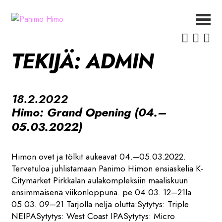
Siirry
Siirry
navigointiin
sisältöön
ETUSIVU
TEKIJÄ:
ADMIN
UUTISET
OLUET
MEISTÄ
18.2.2022
YHTEYSTIEDOT
Himo: Grand Opening (04.–
05.03.2022)
Himon ovet ja tölkit aukeavat 04.–05.03.2022.
Tervetuloa juhlistamaan Panimo Himon ensiaskelia K-
Citymarket Pirkkalan aulakompleksiin maaliskuun
ensimmäisenä viikonloppuna. pe 04.03. 12–21la
05.03. 09–21 Tarjolla neljä olutta:Sytytys: Triple
NEIPASytytys: West Coast IPASytytys: Micro