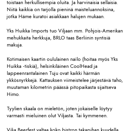
toistaan herkullisempia oluita. Ja harvinaisia sellaisia.
Niitä kaikkia on tarjolla pieninä maisteluannoksina,
jotka Häme kuratoi asiakkaan halujen mukaan.
Yks Huikka Imports tuo Viljaan mm. Pohjois-Amerikan
mehukkaita herkkuja, BRLO taas Berliinin syntisiä
makuja.
Kotimaisen kaartin oululainen naïlo (hoitaa myös Yks
Huikka -tiskiä), helsinkiläinen CoolHead ja
lappeenrantalainen Tuju ovat kaikki härmän
ykkösnyrkkejä. Kattauksen viimeistelee järjestävä taho,
muutaman kilometrin päässä pitopaikasta sijaitseva
Himo.
Tyylien skaala on mieletön, joten jokaiselle löytyy
varmasti mieluinen olut Viljasta. Tai kymmenen.
Vilja Beerfest valtaa koko bistron takapihan kuudella