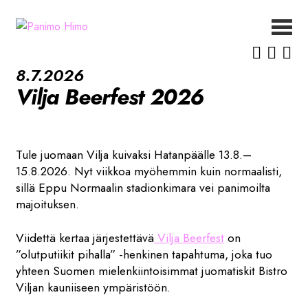
Siirry
Siirry
navigointiin
sisältöön
ETUSIVU
8.7.2026
UUTISET
Vilja Beerfest 2026
OLUET
MEISTÄ
YHTEYSTIEDOT
Tule juomaan Vilja kuivaksi Hatanpäälle 13.8.–
15.8.2026. Nyt viikkoa myöhemmin kuin normaalisti,
sillä Eppu Normaalin stadionkimara vei panimoilta
majoituksen.
Viidettä kertaa järjestettävä
Vilja Beerfest
on
”olutputiikit pihalla” -henkinen tapahtuma, joka tuo
yhteen Suomen mielenkiintoisimmat juomatiskit Bistro
Viljan kauniiseen ympäristöön.