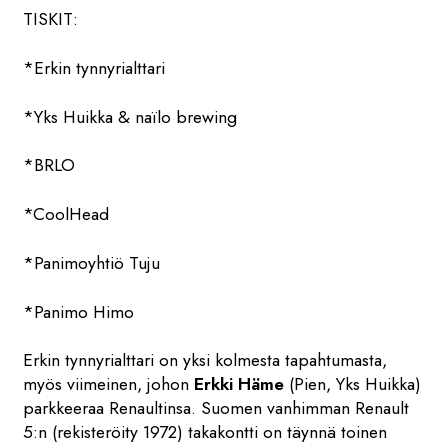
TISKIT:
*Erkin tynnyrialttari
*Yks Huikka & naïlo brewing
*BRLO
*CoolHead
*Panimoyhtiö Tuju
*Panimo Himo
Erkin tynnyrialttari on yksi kolmesta tapahtumasta,
myös viimeinen, johon
Erkki Häme
(Pien, Yks Huikka)
parkkeeraa Renaultinsa. Suomen vanhimman Renault
5:n (rekisteröity 1972) takakontti on täynnä toinen