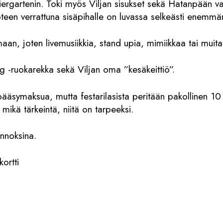
artenin. Toki myös Viljan sisukset sekä Hatanpään valt
een verrattuna sisäpihalle on luvassa selkeästi enemmän
aan, joten livemusiikkia, stand upia, mimiikkaa tai muita l
g -ruokarekka sekä Viljan oma ”kesäkeittiö”.
npääsymaksua, mutta festarilasista peritään pakollinen 10
mikä tärkeintä, niitä on tarpeeksi.
annoksina.
ortti