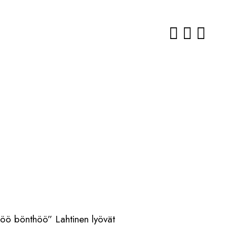
öö bönthöö” Lahtinen lyövät