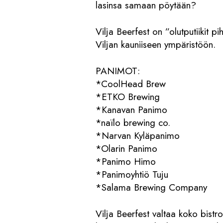
lasinsa samaan pöytään?
Vilja Beerfest on ”olutputiikit 
Viljan kauniiseen ympäristöön.
PANIMOT:
*CoolHead Brew
*ETKO Brewing
*Kanavan Panimo
*naïlo brewing co.
*Narvan Kyläpanimo
*Olarin Panimo
*Panimo Himo
*Panimoyhtiö Tuju
*Salama Brewing Company
Vilja Beerfest valtaa koko bistr