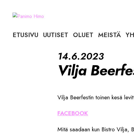
Siirry
Siirry
navigointiin
sisältöön
ETUSIVU
UUTISET
OLUET
MEISTÄ
YH
14.6.2023
Vilja Beerf
Vilja Beerfestin toinen kesä levi
FACEBOOK
Mitä saadaan kun Bistro Vilja