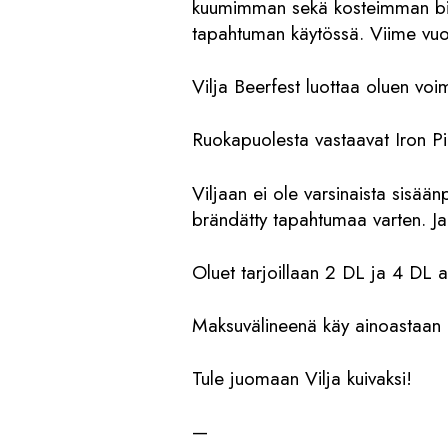
kuumimman sekä kosteimman bierg
tapahtuman käytössä. Viime vuot
Vilja Beerfest luottaa oluen voim
Ruokapuolesta vastaavat Iron Pi
Viljaan ei ole varsinaista sisää
brändätty tapahtumaa varten. Ja 
Oluet tarjoillaan 2 DL ja 4 DL 
Maksuvälineenä käy ainoastaan k
Tule juomaan Vilja kuivaksi!
—