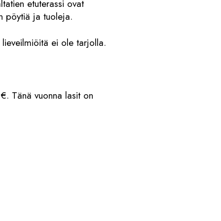
atien etuterassi ovat
 pöytiä ja tuoleja.
ieveilmiöitä ei ole tarjolla.
 €. Tänä vuonna lasit on