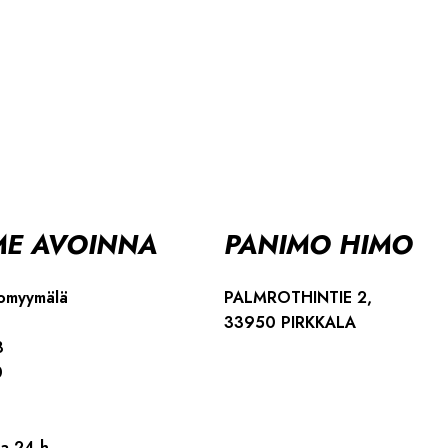
E AVOINNA
PANIMO HIMO
omyymälä
PALMROTHINTIE 2,
33950 PIRKKALA
8
0
a 24 h