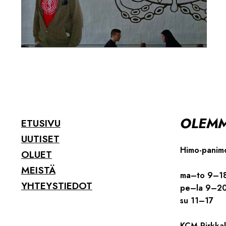
OLEMM
ETUSIVU
UUTISET
Himo-panim
OLUET
MEISTÄ
ma–to 9–1
YHTEYSTIEDOT
pe–la 9–2
su 11–17
KCM Pirkkal