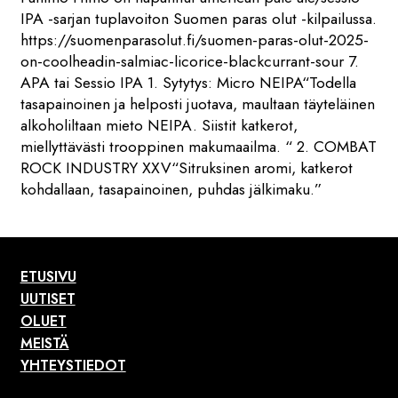
IPA -sarjan tuplavoiton Suomen paras olut -kilpailussa.
https://suomenparasolut.fi/suomen-paras-olut-2025-
on-coolheadin-salmiac-licorice-blackcurrant-sour 7.
APA tai Sessio IPA 1. Sytytys: Micro NEIPA“Todella
tasapainoinen ja helposti juotava, maultaan täyteläinen
alkoholiltaan mieto NEIPA. Siistit katkerot,
miellyttävästi trooppinen makumaailma. “ 2. COMBAT
ROCK INDUSTRY XXV“Sitruksinen aromi, katkerot
kohdallaan, tasapainoinen, puhdas jälkimaku.”
ETUSIVU
UUTISET
OLUET
MEISTÄ
YHTEYSTIEDOT