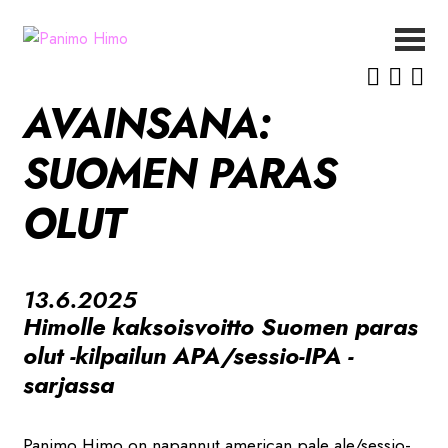
Siirry
Siirry
navigointiin
sisältöön
ETUSIVU
AVAINSANA:
UUTISET
OLUET
SUOMEN PARAS
MEISTÄ
OLUT
YHTEYSTIEDOT
13.6.2025
Himolle kaksoisvoitto Suomen paras
olut -kilpailun APA/sessio-IPA -
sarjassa
Panimo Himo on napannut american pale ale/sessio-