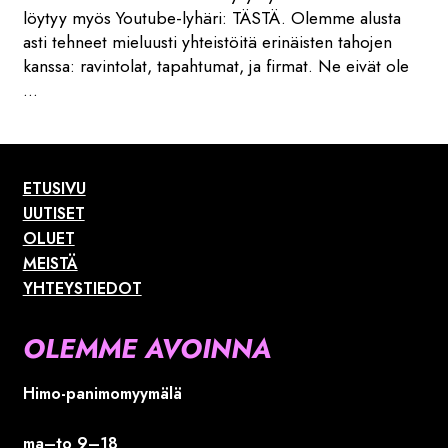
löytyy myös Youtube-lyhäri: TÄSTÄ. Olemme alusta
asti tehneet mieluusti yhteistöitä erinäisten tahojen
kanssa: ravintolat, tapahtumat, ja firmat. Ne eivät ole
...
ETUSIVU
UUTISET
OLUET
MEISTÄ
YHTEYSTIEDOT
OLEMME AVOINNA
Himo-panimomyymälä
ma–to 9–18