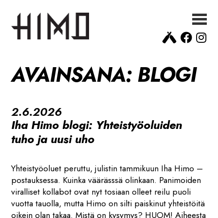
Siirry
Siirry
navigointiin
sisältöön
ETUSIVU
AVAINSANA:
BLOGI
UUTISET
OLUET
MEISTÄ
2.6.2026
YHTEYSTIEDOT
Iha Himo blogi: Yhteistyöoluiden
tuho ja uusi uho
Yhteistyöoluet peruttu, julistin tammikuun Iha Himo –
postauksessa. Kuinka väärässsä olinkaan. Panimoiden
viralliset kollabot ovat nyt tosiaan olleet reilu puoli
vuotta tauolla, mutta Himo on silti paiskinut yhteistöitä
oikein olan takaa. Mistä on kysymys? HUOM! Aiheesta