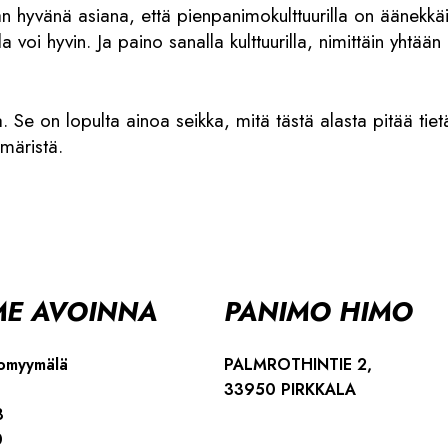
n hyvänä asiana, että pienpanimokulttuurilla on äänekkäit
a voi hyvin. Ja paino sanalla kulttuurilla, nimittäin yhtä
. Se on lopulta ainoa seikka, mitä tästä alasta pitää tiet
emäristä.
E AVOINNA
PANIMO HIMO
omyymälä
PALMROTHINTIE 2,
33950 PIRKKALA
8
0