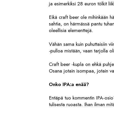
ja esimerkiksi 28 euron tölkit lii
Eikä craft beer ole mihinkään h
sahtia, on härmässä pantu tuhans
oleellisia elementtejä.
Vähän sama kuin puhuttaisiin vii
-pulloa mistään, vaan tarjolla ol
Craft beer -kupla on ehkä puhjen
Osana jotain isompaa, jotain 
Onko IPA:a enää?
Entäpä tuo kommentin IPA-osio? K
tulisesta ruoasta. Ihan ilman mi