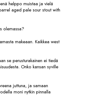
eenä helppo muistaa ja vielä
barrel aged pale sour stout with
des olemassa?
ppamasta makeaan. Kaikkea west
kaan se perusturakainen ei tiedä
suudesta. Onko kansan syville
uoreena juttuna, ja samaan
odella moni nytkin pinnalla