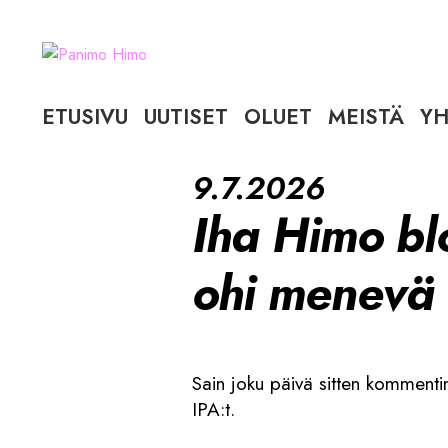
Siirry
Siirry
navigointiin
sisältöön
ETUSIVU
UUTISET
OLUET
MEISTÄ
YH
9.7.2026
Iha Himo bl
ohi menevä v
Sain joku päivä sitten komment
IPA:t.