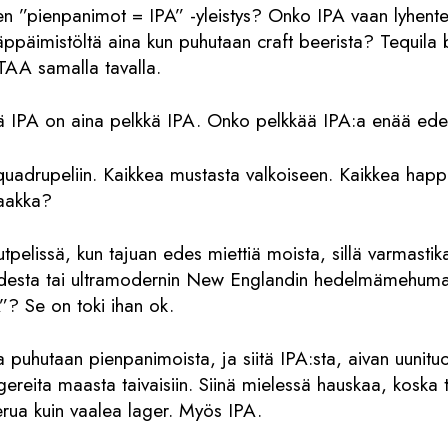
en ”pienpanimot = IPA” -yleistys? Onko IPA vaan lyhent
äppäimistöltä aina kun puhutaan craft beerista? Tequila 
AA samalla tavalla.
ttä IPA on aina pelkkä IPA. Onko pelkkää IPA:a enää e
 quadrupeliin. Kaikkea mustasta valkoiseen. Kaikkea ha
saakka?
lutpelissä, kun tajuan edes miettiä moista, sillä varmasti
udesta tai ultramodernin New Englandin hedelmämehumai
A”? Se on toki ihan ok.
a puhutaan pienpanimoista, ja siitä IPA:sta, aivan uunit
reita maasta taivaisiin. Siinä mielessä hauskaa, koska t
rua kuin vaalea lager. Myös IPA.