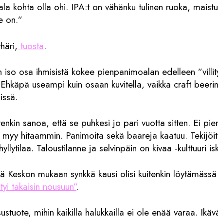
la kohta olla ohi. IPA:t on vähänku tulinen ruoka, maistuu
e on.”
häri,
tuosta
.
n iso osa ihmisistä kokee pienpanimoalan edelleen ”villi
a. Ehkäpä useampi kuin osaan kuvitella, vaikka craft bee
issä.
tenkin sanoa, että se puhkesi jo pari vuotta sitten. Ei pi
 myy hitaammin. Panimoita sekä baareja kaatuu. Tekijöitä
llytilaa. Taloustilanne ja selvinpäin on kivaa -kulttuuri is
että Keskon mukaan synkkä kausi olisi kuitenkin löytämäss
yi takaisin nousuun”
.
stuote, mihin kaikilla halukkailla ei ole enää varaa. Ikäv