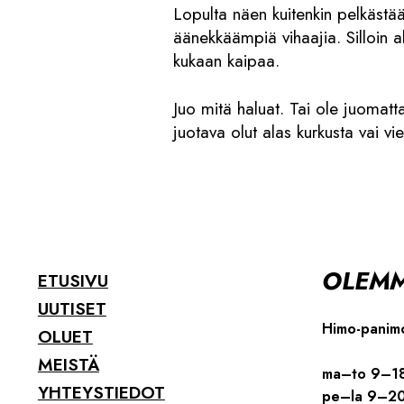
Lopulta näen kuitenkin pelkästää
äänekkäämpiä vihaajia. Silloin al
kukaan kaipaa.
Juo mitä haluat. Tai ole juomatta
juotava olut alas kurkusta vai vi
OLEMM
ETUSIVU
UUTISET
Himo-panim
OLUET
MEISTÄ
ma–to 9–1
YHTEYSTIEDOT
pe–la 9–2