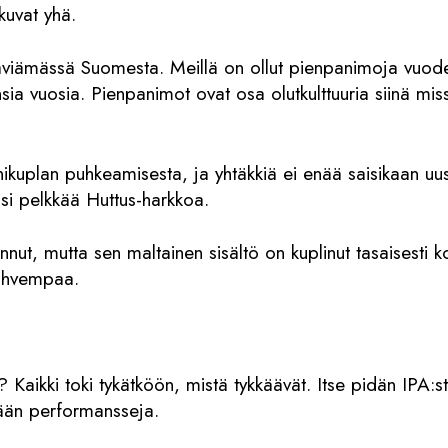
kkuvat yhä.
äviämässä Suomesta. Meillä on ollut pienpanimoja vuode
ia vuosia. Pienpanimot ovat osa olutkulttuuria siinä miss
nikuplan puhkeamisesta, ja yhtäkkiä ei enää saisikaan uus
isi pelkkää Huttus-harkkoa.
nut, mutta sen maltainen sisältö on kuplinut tasaisesti ko
vahvempaa.
aikki toki tykätköön, mistä tykkäävät. Itse pidän IPA:st
tään performansseja.