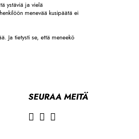
ä ystäviä ja vielä
än henkilöön menevää kusipäätä ei
ää. Ja tietysti se, että meneekö
SEURAA MEITÄ