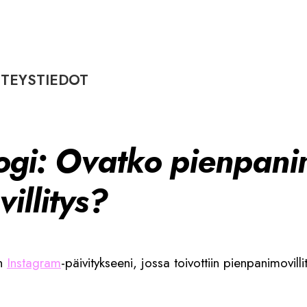
TEYSTIEDOT
ogi: Ovatko pienpani
illitys?
in
Instagram
-päivitykseeni, jossa toivottiin pienpanimovill