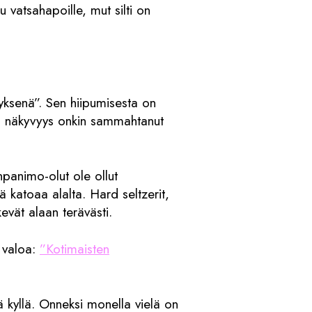
 vatsahapoille, mut silti on
tyksenä”. Sen hiipumisesta on
rin näkyvyys onkin sammahtanut
enpanimo-olut ole ollut
 katoaa alalta. Hard seltzerit,
kevät alaan terävästi.
ä valoa:
”Kotimaisten
ä kyllä. Onneksi monella vielä on