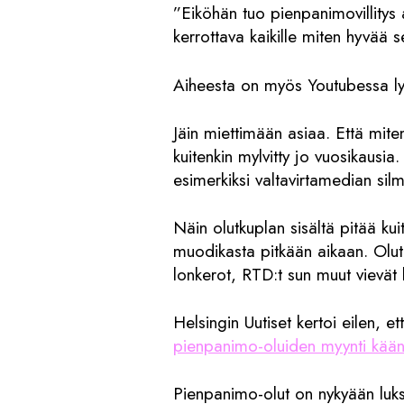
”Eiköhän tuo pienpanimovillitys a
kerrottava kaikille miten hyvää s
Aiheesta on myös Youtubessa ly
Jäin miettimään asiaa. Että mite
kuitenkin mylvitty jo vuosikausi
esimerkiksi valtavirtamedian silm
Näin olutkuplan sisältä pitää kui
muodikasta pitkään aikaan. Olut
lonkerot, RTD:t sun muut vievät hy
Helsingin Uutiset kertoi eilen, 
pienpanimo-oluiden myynti käänt
Pienpanimo-olut on nykyään luksu