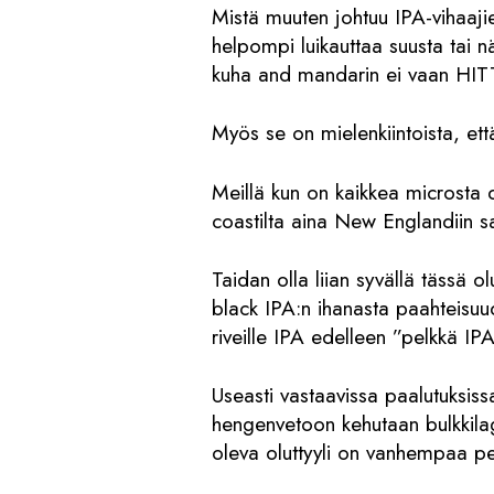
Mistä muuten johtuu IPA-vihaaji
helpompi luikauttaa suusta tai n
kuha and mandarin ei vaan HITT
Myös se on mielenkiintoista, e
Meillä kun on kaikkea microsta
coastilta aina New Englandiin 
Taidan olla liian syvällä tässä o
black IPA:n ihanasta paahteisu
riveille IPA edelleen ”pelkkä IP
Useasti vastaavissa paalutuksiss
hengenvetoon kehutaan bulkkilage
oleva oluttyyli on vanhempaa pe